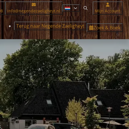
98
info@negendezaeligheyt.nl
Mijn Account
Terug naar Negende Zaeligheyt
Zoek & Boek