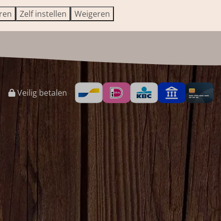
eren
Zelf instellen
Weigeren
Veilig betalen