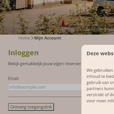
Home
Mijn Account
Inloggen
Deze websi
Bekijk gemakkelijk jouw eigen reservering. Vul het e-m
We gebruiken 
inhoud te bie
Email
gebruik van o
partners kunn
verstrekt of d
voor meer inf
Ontvang toegangslink